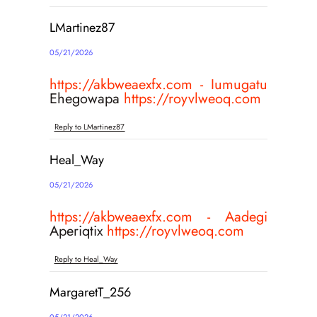
LMartinez87
05/21/2026
https://akbweaexfx.com - Iumugatu
Ehegowapa
https://royvlweoq.com
Reply to LMartinez87
Heal_Way
05/21/2026
https://akbweaexfx.com - Aadegi
Aperiqtix
https://royvlweoq.com
Reply to Heal_Way
MargaretT_256