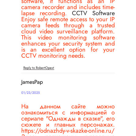
software, it functions as an IP
camera recorder and includes time-
lapse recording.
CCTV Software
Enjoy safe remote access to your IP
camera feeds through a trusted
cloud video surveillance platform.
This video monitoring software
enhances your security system and
is an excellent option for your
CCTV monitoring needs.
Reply to RobertOpext
JamesPap
01/23/2025
На данном сайте можно
ознакомиться с информацией о
сериале "Однажды в сказке", его
сюжете и главных персонажах.
https://odnazhdy-v-skazke-online.ru/