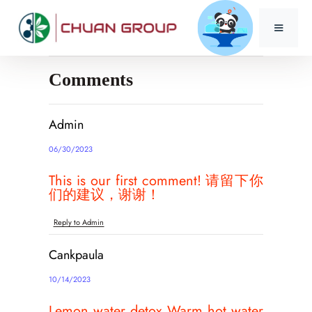
Comments
Admin
06/30/2023
This is our first comment! 请留下你
们的建议，谢谢！
Reply to Admin
Cankpaula
10/14/2023
Lemon water detox Warm hot water