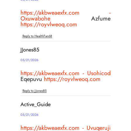
https://akbweaexfx.com -
Oxuwabohe
Azfume
https://royvlweoq.com
Reply to HealthFan68
JJones85
05/21/2026
https://akbweaexfx.com - Usohicod
Eqepuvu
https://royvlweoq.com
Reply to JJones85
Active_Guide
05/21/2026
https://akbweaexfx.com - Uvuqeruji